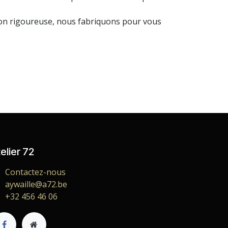
tion rigoureuse, nous fabriquons pour vous
elier 72
Contactez-nous
aywaille@a72.be
+32 456 46 06