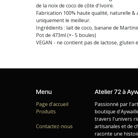
de la noix de coco de côte d'Ivoire.
Fabrication 100% haute qualité, naturelle &
uniquement le meilleur.
Ingrédients : lait de coco, banane de Martin
Pot de 473ml (+- 5 boules)
VEGAN - ne contient pas de lactose, gluten e
Menu
Atelier 72 à Ayw
Page d'accueil
Passionné par l'art
Produits
boutique d'Aywaill
travers l'univers r
Contactez-nous
artisanales et de 
raconte une histoi