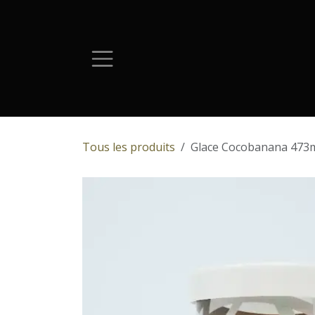
Se rendre au contenu
Tous les produits
Glace Cocobanana 473