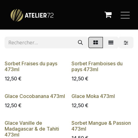
Se rendre au contenu
Sorbet Fraises du pays
Sorbet Framboises du
473ml
pays 473ml
12,50
€
12,50
€
Glace Cocobanana 473ml
Glace Moka 473ml
12,50
€
12,50
€
Glace Vanille de
Sorbet Mangue & Passion
Madagascar & de Tahiti
473ml
473ml