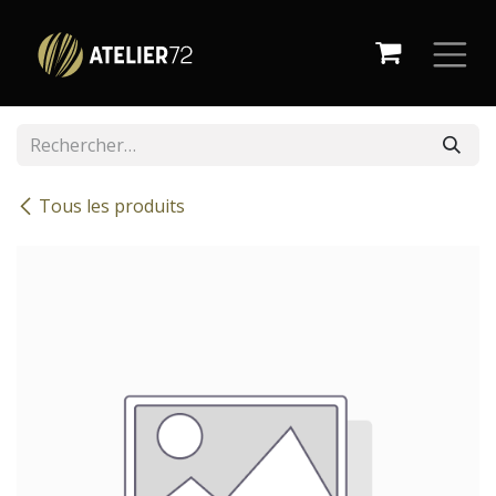
Se rendre au contenu
Tous les produits